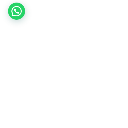
Adres
Heinke
Weins
Facebook
/
Instagram
/
Tiktok
/
Linkedin